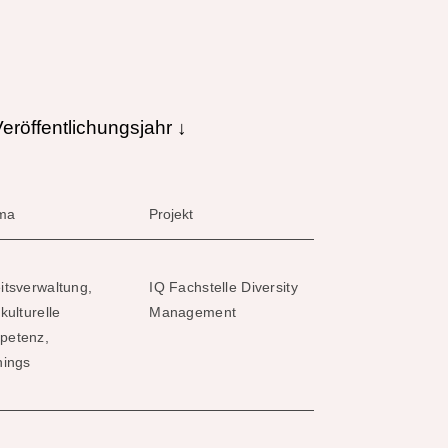
eröffentlichungsjahr ↓
ma
Projekt
itsverwaltung,
IQ Fachstelle Diversity
rkulturelle
Management
petenz,
nings