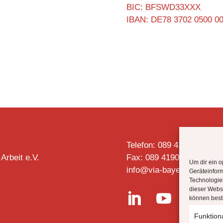
BIC: BFSWD33XXX
IBAN: DE78 3702 0500 0
Telefon: 089 4190 2728
 Arbeit e.V.
Fax: 089 4190 2727
Um dir ein o
info@via-bayern.de
Geräteinfor
Technologien
dieser Websi


können best
Funktion