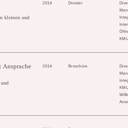
2014
Dossier
Dive
Man
in kleinen und
Inte
Inte
Öffn
KMU,
: Ansprache
2014
Broschüre
Dive
Man
Inte
 und
KMU
Wil
Aner