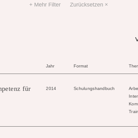
+ Mehr Filter
Zurücksetzen ×
V
Jahr
Format
The
mpetenz für
2014
Schulungshandbuch
Arbe
Inte
Kom
Trai