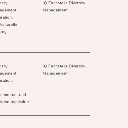
rsity
IQ Fachstelle Diversity
agement,
Management
gration,
rkulturelle
ung,
 ...
rsity
IQ Fachstelle Diversity
agement,
Management
gration,
,
lkommens- und
kennungskultur