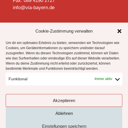
Fax: 089 4190 2727
info@via-bayern.de


Cookie-Zustimmung verwalten
Um dir ein optimales Erlebnis zu bieten, verwenden wir Technologien wie
Cookies, um Geräteinformationen zu speichern und/oder darauf
zuzugreifen. Wenn du diesen Technologien zustimmst, können wir Daten
Datenschutzhinweise
wie das Surfverhalten oder eindeutige IDs auf dieser Website verarbeiten.
Impressum
Wenn du deine Zustimmung nicht erteilst oder zurückziehst, können
bestimmte Merkmale und Funktionen beeinträchtigt werden.
Cookie-Richtlinie (EU)
Funktional
Immer aktiv
!
Akzeptieren
Ablehnen
Einstellungen speichern