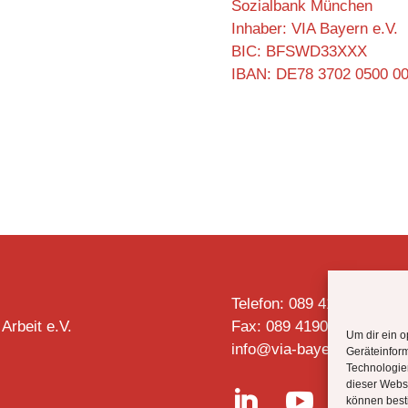
Sozialbank München
Inhaber: VIA Bayern e.V.
BIC: BFSWD33XXX
IBAN: DE78 3702 0500 0
Telefon: 089 4190 2728
 Arbeit e.V.
Fax: 089 4190 2727
Um dir ein o
info@via-bayern.de
Geräteinfor
Technologien
dieser Websi


können best