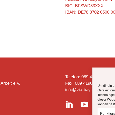
BIC: BFSWD33XXX
IBAN: DE78 3702 0500 0
Telefon: 089 4190 2728
 Arbeit e.V.
Fax: 089 4190 2727
Um dir ein o
info@via-bayern.de
Geräteinfor
Technologien
dieser Websi


können best
Funktion