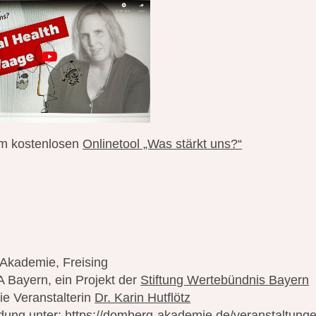
um kostenlosen
Onlinetool „Was stärkt uns?“
Akademie, Freising
A Bayern, ein Projekt der
Stiftung Wertebündnis Bayern
ie Veranstalterin
Dr. Karin Hutflötz
dung unter:
https://domberg-akademie.de/veranstaltung