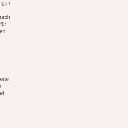
ungen
durch
für
ngen.
erte
s
nd