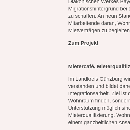
Diakonischen Werkes Bayer
Migrationshintergrund be
zu schaffen. An neun Stan
Mitarbeitende daran, Woh
Mietverträgen zu begleiten
Zum Projekt
Mietercafé, Mieterqualif
Im Landkreis Günzburg wir
verstanden und bildet dahe
Integrationsarbeit. Ziel is
Wohnraum finden, sondern
Unterstützung möglich sin
Mieterqualifizierung, Woh
einem ganzheitlichen Ansa