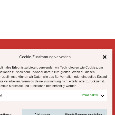
Cookie-Zustimmung verwalten
Datenschutzhinweise
Impressum
ptimales Erlebnis zu bieten, verwenden wir Technologien wie Cookies, um
Cookie-Richtlinie (EU)
mationen zu speichern und/oder darauf zuzugreifen. Wenn du diesen
 zustimmst, können wir Daten wie das Surfverhalten oder eindeutige IDs auf
te verarbeiten. Wenn du deine Zustimmung nicht erteilst oder zurückziehst,
!
immte Merkmale und Funktionen beeinträchtigt werden.
al
Immer aktiv
ptieren
Ablehnen
Einstellungen speichern