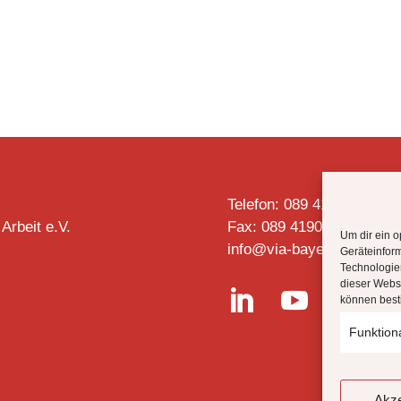
Telefon: 089 4190 2728
 Arbeit e.V.
Fax: 089 4190 2727
Um dir ein o
info@via-bayern.de
Geräteinfor
Technologien
dieser Websi


können best
Funktion
Akze