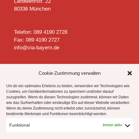
Landwehrstr. 22
80336 München
Telefon: 089 4190 2728
Fax: 089 4190 2727
info@via-bayern.de


Cookie-Zustimmung verwalten
Um dir ein optimales Erlebnis zu bieten, verwenden wir Technologien wie
Cookies, um Geräteinformationen zu speichern und/oder darauf
zuzugreifen. Wenn du diesen Technologien zustimmst, können wir Daten
Datenschutzhinweise
wie das Surfverhalten oder eindeutige IDs auf dieser Website verarbeiten.
Impressum
Wenn du deine Zustimmung nicht erteilst oder zurückziehst, können
bestimmte Merkmale und Funktionen beeinträchtigt werden.
Cookie-Richtlinie (EU)
Funktional
Immer aktiv