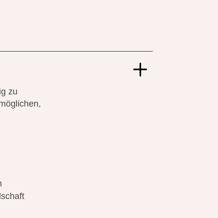
ig zu
rmöglichen,
n
lschaft