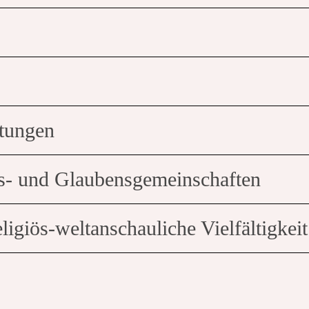
ltungen
ns- und Glaubensgemeinschaften
eligiös-weltanschauliche Vielfältigke